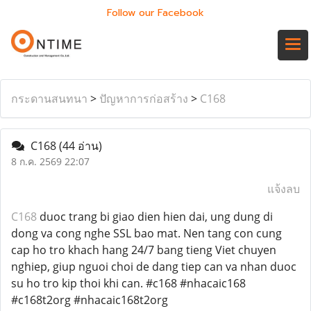
Follow our Facebook
กระดานสนทนา
>
ปัญหาการก่อสร้าง
>
C168
C168
(44 อ่าน)
8 ก.ค. 2569 22:07
แจ้งลบ
C168
duoc trang bi giao dien hien dai, ung dung di
dong va cong nghe SSL bao mat. Nen tang con cung
cap ho tro khach hang 24/7 bang tieng Viet chuyen
nghiep, giup nguoi choi de dang tiep can va nhan duoc
su ho tro kip thoi khi can. #c168 #nhacaic168
#c168t2org #nhacaic168t2org