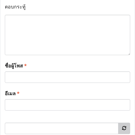
ตอบกระทู้
ชื่อผู้โพส
*
อีเมล
*