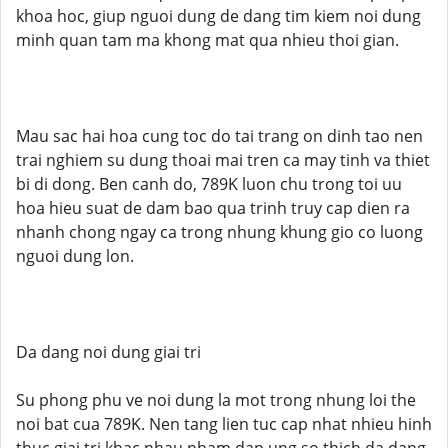
khoa hoc, giup nguoi dung de dang tim kiem noi dung
minh quan tam ma khong mat qua nhieu thoi gian.
Mau sac hai hoa cung toc do tai trang on dinh tao nen
trai nghiem su dung thoai mai tren ca may tinh va thiet
bi di dong. Ben canh do, 789K luon chu trong toi uu
hoa hieu suat de dam bao qua trinh truy cap dien ra
nhanh chong ngay ca trong nhung khung gio co luong
nguoi dung lon.
Da dang noi dung giai tri
Su phong phu ve noi dung la mot trong nhung loi the
noi bat cua 789K. Nen tang lien tuc cap nhat nhieu hinh