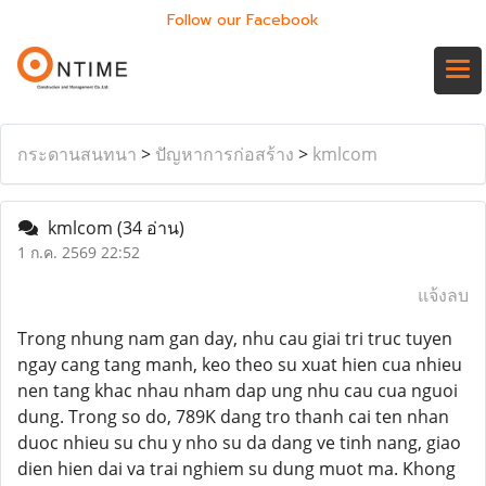
Follow our Facebook
กระดานสนทนา
>
ปัญหาการก่อสร้าง
>
kmlcom
kmlcom
(34 อ่าน)
1 ก.ค. 2569 22:52
แจ้งลบ
Trong nhung nam gan day, nhu cau giai tri truc tuyen
ngay cang tang manh, keo theo su xuat hien cua nhieu
nen tang khac nhau nham dap ung nhu cau cua nguoi
dung. Trong so do, 789K dang tro thanh cai ten nhan
duoc nhieu su chu y nho su da dang ve tinh nang, giao
dien hien dai va trai nghiem su dung muot ma. Khong