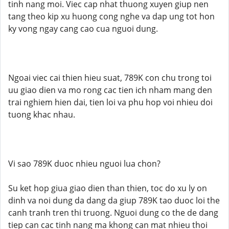
tinh nang moi. Viec cap nhat thuong xuyen giup nen
tang theo kip xu huong cong nghe va dap ung tot hon
ky vong ngay cang cao cua nguoi dung.
Ngoai viec cai thien hieu suat, 789K con chu trong toi
uu giao dien va mo rong cac tien ich nham mang den
trai nghiem hien dai, tien loi va phu hop voi nhieu doi
tuong khac nhau.
Vi sao 789K duoc nhieu nguoi lua chon?
Su ket hop giua giao dien than thien, toc do xu ly on
dinh va noi dung da dang da giup 789K tao duoc loi the
canh tranh tren thi truong. Nguoi dung co the de dang
tiep can cac tinh nang ma khong can mat nhieu thoi