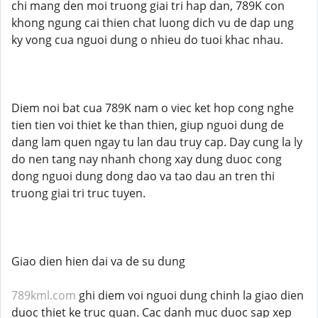
chi mang den moi truong giai tri hap dan, 789K con
khong ngung cai thien chat luong dich vu de dap ung
ky vong cua nguoi dung o nhieu do tuoi khac nhau.
Diem noi bat cua 789K nam o viec ket hop cong nghe
tien tien voi thiet ke than thien, giup nguoi dung de
dang lam quen ngay tu lan dau truy cap. Day cung la ly
do nen tang nay nhanh chong xay dung duoc cong
dong nguoi dung dong dao va tao dau an tren thi
truong giai tri truc tuyen.
Giao dien hien dai va de su dung
789kml.com
ghi diem voi nguoi dung chinh la giao dien
duoc thiet ke truc quan. Cac danh muc duoc sap xep