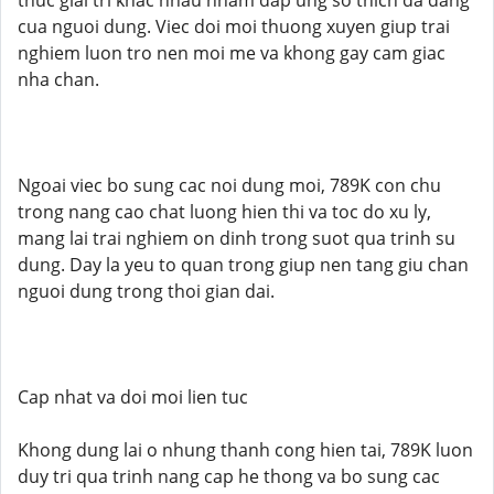
thuc giai tri khac nhau nham dap ung so thich da dang
cua nguoi dung. Viec doi moi thuong xuyen giup trai
nghiem luon tro nen moi me va khong gay cam giac
nha chan.
Ngoai viec bo sung cac noi dung moi, 789K con chu
trong nang cao chat luong hien thi va toc do xu ly,
mang lai trai nghiem on dinh trong suot qua trinh su
dung. Day la yeu to quan trong giup nen tang giu chan
nguoi dung trong thoi gian dai.
Cap nhat va doi moi lien tuc
Khong dung lai o nhung thanh cong hien tai, 789K luon
duy tri qua trinh nang cap he thong va bo sung cac