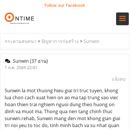
Follow our Facebook
กระดานสนทนา
>
ปัญหาการก่อสร้าง
>
Sunwin
Sunwin
(37 อ่าน)
1 ก.ค. 2569 22:01
แจ้งลบ
Sunwin la mot thuong hieu giai tri truc tuyen, khong
lua chon cach xuat hien on ao ma tap trung vao viec
hoan thien trai nghiem nguoi dung theo huong on
dinh va muot ma. Thong qua nen tang chinh thuc
sunwin.rehab, Sunwin mang den mot khong gian giai
tri noi yeu to toc do, tinh minh bach va su nhat quan