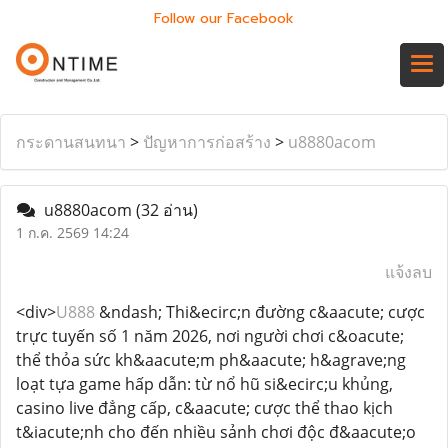
Follow our Facebook
กระดานสนทนา
>
ปัญหาการก่อสร้าง
>
u8880acom
u8880acom
(32 อ่าน)
1 ก.ค. 2569 14:24
แจ้งลบ
<div>
U888
&ndash; Thi&ecirc;n đường c&aacute; cược
trực tuyến số 1 năm 2026, nơi người chơi c&oacute;
thể thỏa sức kh&aacute;m ph&aacute; h&agrave;ng
loạt tựa game hấp dẫn: từ nổ hũ si&ecirc;u khủng,
casino live đẳng cấp, c&aacute; cược thể thao kịch
t&iacute;nh cho đến nhiều sảnh chơi độc đ&aacute;o