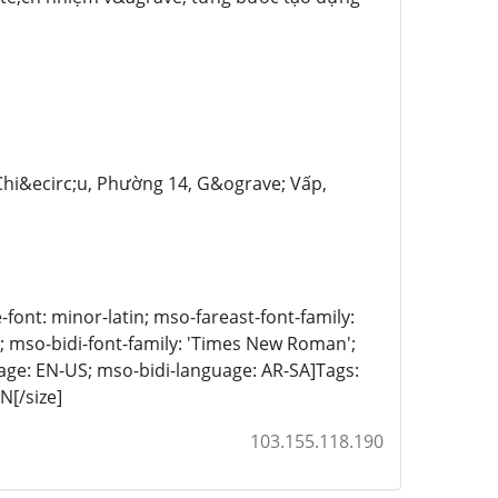
 Chi&ecirc;u, Phường 14, G&ograve; Vấp,
me-font: minor-latin; mso-fareast-font-family:
n; mso-bidi-font-family: 'Times New Roman';
age: EN-US; mso-bidi-language: AR-SA]Tags:
[/size]
103.155.118.190