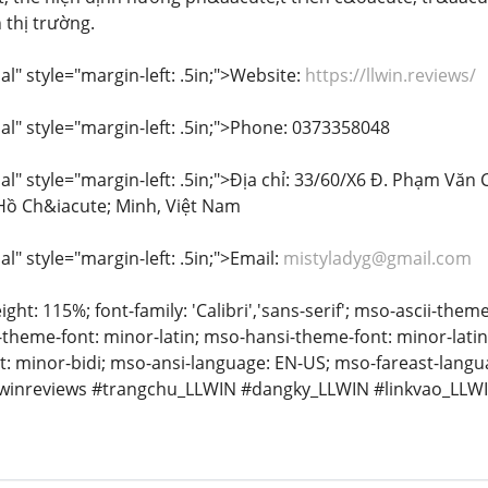
n thị trường.
" style="margin-left: .5in;">Website:
https://llwin.reviews/
" style="margin-left: .5in;">Phone: 0373358048
" style="margin-left: .5in;">Địa chỉ: 33/60/X6 Đ. Phạm Văn
ồ Ch&iacute; Minh, Việt Nam
" style="margin-left: .5in;">Email:
mistyladyg@gmail.com
eight: 115%; font-family: 'Calibri','sans-serif'; mso-ascii-the
t-theme-font: minor-latin; mso-hansi-theme-font: minor-lati
: minor-bidi; mso-ansi-language: EN-US; mso-fareast-langu
winreviews #trangchu_LLWIN #dangky_LLWIN #linkvao_LLWIN