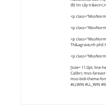
độ tin cậy tr&ecirc;
<p class="MsoNormal
<p class="MsoNormal
<p class="MsoNormal
Th&agrave;nh phố H
<p class="MsoNormal
[size= 11.0pt; line-h
Calibri; mso-fareas
mso-bidi-theme-font
#LLWIN #LL_WIN #ll