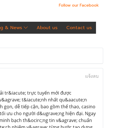
Follow our Facebook
og & News
About us
Contact us
แจ้งลบ
ải tr&iacute; trực tuyến mới được
;i v&agrave; t&iacute;nh nhất qu&aacute;n
 gọn, dễ tiếp cận, bao gồm thể thao, casino
 tối ưu cho người d&ugrave;ng hiện đại. Ngay
 minh bạch th&ocirc;ng tin v&agrave; chuẩn
ute;ch nhiệm v&agrave; từng bước tạo dựng