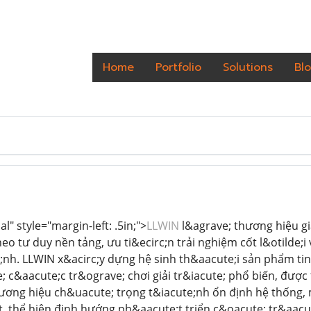
Home
Portfolio
Solutions
Bl
" style="margin-left: .5in;">
LLWIN
l&agrave; thương hiệu gi
heo tư duy nền tảng, ưu ti&ecirc;n trải nghiệm cốt l&otilde
nh. LLWIN x&acirc;y dựng hệ sinh th&aacute;i sản phẩm tinh
; c&aacute;c tr&ograve; chơi giải tr&iacute; phổ biến, được
hương hiệu ch&uacute; trọng t&iacute;nh ổn định hệ thống,
, thể hiện định hướng ph&aacute;t triển c&oacute; tr&aac