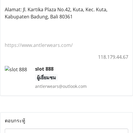
Alamat: Jl. Kartika Plaza No.42, Kuta, Kec. Kuta,
Kabupaten Badung, Bali 80361
https://www.antlerwears.com/
118.179.44.67
slot 888
ผู้เยี่ยมชม
antlerwears@outlook.com
ตอบกระทู้