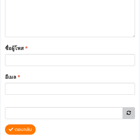
ชื่อผู้โพส
*
อีเมล
*
ตอบกลับ