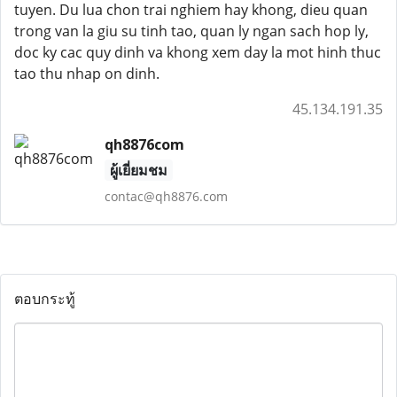
tuyen. Du lua chon trai nghiem hay khong, dieu quan
trong van la giu su tinh tao, quan ly ngan sach hop ly,
doc ky cac quy dinh va khong xem day la mot hinh thuc
tao thu nhap on dinh.
45.134.191.35
qh8876com
ผู้เยี่ยมชม
contac@qh8876.com
ตอบกระทู้