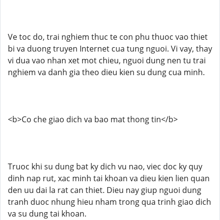
Ve toc do, trai nghiem thuc te con phu thuoc vao thiet
bi va duong truyen Internet cua tung nguoi. Vi vay, thay
vi dua vao nhan xet mot chieu, nguoi dung nen tu trai
nghiem va danh gia theo dieu kien su dung cua minh.
<b>Co che giao dich va bao mat thong tin</b>
Truoc khi su dung bat ky dich vu nao, viec doc ky quy
dinh nap rut, xac minh tai khoan va dieu kien lien quan
den uu dai la rat can thiet. Dieu nay giup nguoi dung
tranh duoc nhung hieu nham trong qua trinh giao dich
va su dung tai khoan.