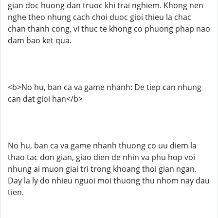
gian doc huong dan truoc khi trai nghiem. Khong nen
nghe theo nhung cach choi duoc gioi thieu la chac
chan thanh cong, vi thuc te khong co phuong phap nao
dam bao ket qua.
<b>No hu, ban ca va game nhanh: De tiep can nhung
can dat gioi han</b>
No hu, ban ca va game nhanh thuong co uu diem la
thao tac don gian, giao dien de nhin va phu hop voi
nhung ai muon giai tri trong khoang thoi gian ngan.
Day la ly do nhieu nguoi moi thuong thu nhom nay dau
tien.