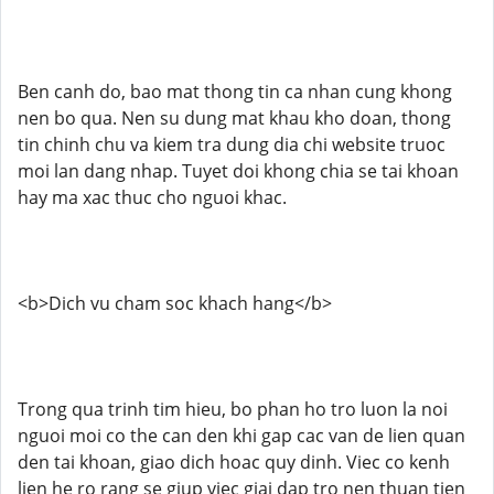
Ben canh do, bao mat thong tin ca nhan cung khong
nen bo qua. Nen su dung mat khau kho doan, thong
tin chinh chu va kiem tra dung dia chi website truoc
moi lan dang nhap. Tuyet doi khong chia se tai khoan
hay ma xac thuc cho nguoi khac.
<b>Dich vu cham soc khach hang</b>
Trong qua trinh tim hieu, bo phan ho tro luon la noi
nguoi moi co the can den khi gap cac van de lien quan
den tai khoan, giao dich hoac quy dinh. Viec co kenh
lien he ro rang se giup viec giai dap tro nen thuan tien