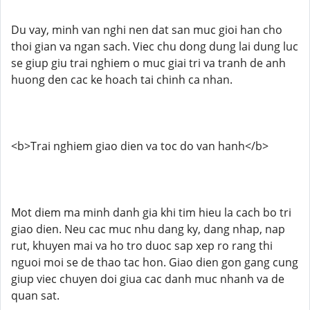
Du vay, minh van nghi nen dat san muc gioi han cho
thoi gian va ngan sach. Viec chu dong dung lai dung luc
se giup giu trai nghiem o muc giai tri va tranh de anh
huong den cac ke hoach tai chinh ca nhan.
<b>Trai nghiem giao dien va toc do van hanh</b>
Mot diem ma minh danh gia khi tim hieu la cach bo tri
giao dien. Neu cac muc nhu dang ky, dang nhap, nap
rut, khuyen mai va ho tro duoc sap xep ro rang thi
nguoi moi se de thao tac hon. Giao dien gon gang cung
giup viec chuyen doi giua cac danh muc nhanh va de
quan sat.