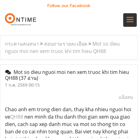
Follow our Facebook
กระดานสนทนา
>
สอบถามรายละเอียด
>
Mot so dieu
nguoi moi nen xem truoc khi tim hieu QH88
Mot so dieu nguoi moi nen xem truoc khi tim hieu
QH88
(37 อ่าน)
1 ก.ค. 2569 00:15
แจ้งลบ
Chao anh em trong dien dan, thay kha nhieu nguoi hoi
ve
QH88
nen minh da thu danh thoi gian xem qua giao
dien, cach sap xep danh muc va mot so thong tin co
ban de co cai nhin tong quan. Bai viet nay khong phai