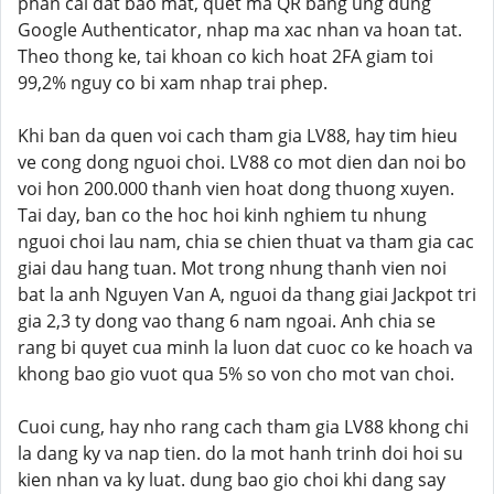
phan cai dat bao mat, quet ma QR bang ung dung
Google Authenticator, nhap ma xac nhan va hoan tat.
Theo thong ke, tai khoan co kich hoat 2FA giam toi
99,2% nguy co bi xam nhap trai phep.
Khi ban da quen voi cach tham gia LV88, hay tim hieu
ve cong dong nguoi choi. LV88 co mot dien dan noi bo
voi hon 200.000 thanh vien hoat dong thuong xuyen.
Tai day, ban co the hoc hoi kinh nghiem tu nhung
nguoi choi lau nam, chia se chien thuat va tham gia cac
giai dau hang tuan. Mot trong nhung thanh vien noi
bat la anh Nguyen Van A, nguoi da thang giai Jackpot tri
gia 2,3 ty dong vao thang 6 nam ngoai. Anh chia se
rang bi quyet cua minh la luon dat cuoc co ke hoach va
khong bao gio vuot qua 5% so von cho mot van choi.
Cuoi cung, hay nho rang cach tham gia LV88 khong chi
la dang ky va nap tien. do la mot hanh trinh doi hoi su
kien nhan va ky luat. dung bao gio choi khi dang say