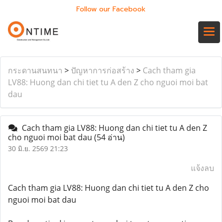
Follow our Facebook
กระดานสนทนา
>
ปัญหาการก่อสร้าง
>
Cach tham gia
LV88: Huong dan chi tiet tu A den Z cho nguoi moi bat
dau
Cach tham gia LV88: Huong dan chi tiet tu A den Z
cho nguoi moi bat dau
(54 อ่าน)
30 มิ.ย. 2569 21:23
แจ้งลบ
Cach tham gia LV88: Huong dan chi tiet tu A den Z cho
nguoi moi bat dau