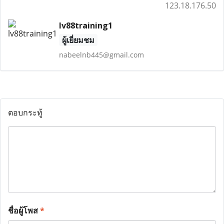
123.18.176.50
lv88training1
ผู้เยี่ยมชม
nabeelnb445@gmail.com
ตอบกระทู้
ชื่อผู้โพส
*