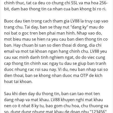
chinh thuc, tat ca deu co chung chi SSL va ma hoa 256-
bit, dam bao thong tin ca nhan cua ban khong bi ro ri.
Buoc dau tien trong cach tham gia LV88 la truy cap vao
trang chu. Tai day, ban se thay nut "dang ky" mau do
noi bat o goc tren ben phai man hinh. Nhap vao do,
mot bieu mau se hien ra yeu cau ban dien thong tin co
ban. Hay chuan bi san so dien thoai di dong, dia chi
email va mot tai khoan ngan hang chinh chu. LV88 yeu
cau xac minh danh tinh nghiem ngat, do do viec cung
cap thong tin chinh xac ngay tu dau se giup ban tranh
duoc nhung rac roi sau nay. Vi du, neu ban nhap sai so
dien thoai, ban se khong nhan duoc ma OTP de kich
hoat tai khoan.
Sau khi dien day du thong tin, ban can tao mot ten
dang nhap va mat khau. LV88 khuyen nghi mat khau
nen co it nhat 8 ky tu, bao gom chu hoa, chu thuong va
so. dung dung nhung mat khau de doan nhu "123456"