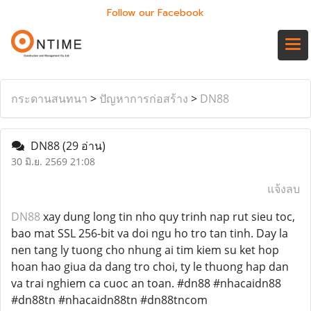
Follow our Facebook
กระดานสนทนา
>
ปัญหาการก่อสร้าง
>
DN88
DN88
(29 อ่าน)
30 มิ.ย. 2569 21:08
แจ้งลบ
DN88
xay dung long tin nho quy trinh nap rut sieu toc,
bao mat SSL 256-bit va doi ngu ho tro tan tinh. Day la
nen tang ly tuong cho nhung ai tim kiem su ket hop
hoan hao giua da dang tro choi, ty le thuong hap dan
va trai nghiem ca cuoc an toan. #dn88 #nhacaidn88
#dn88tn #nhacaidn88tn #dn88tncom