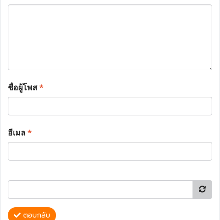
ชื่อผู้โพส
*
อีเมล
*
ตอบกลับ