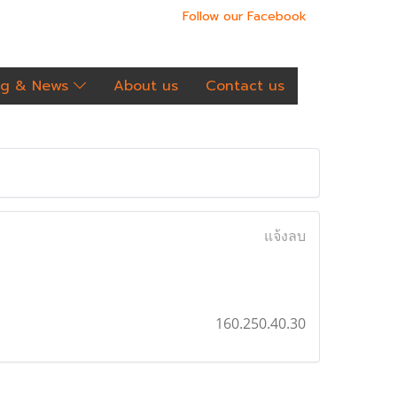
Follow our Facebook
og & News
About us
Contact us
แจ้งลบ
160.250.40.30