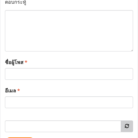
ตอบกระทู้
ชื่อผู้โพส
*
อีเมล
*