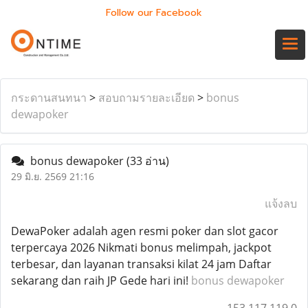
Follow our Facebook
กระดานสนทนา
>
สอบถามรายละเอียด
>
bonus
dewapoker
bonus dewapoker
(33 อ่าน)
29 มิ.ย. 2569 21:16
แจ้งลบ
DewaPoker adalah agen resmi poker dan slot gacor
terpercaya 2026 Nikmati bonus melimpah, jackpot
terbesar, dan layanan transaksi kilat 24 jam Daftar
sekarang dan raih JP Gede hari ini!
bonus dewapoker