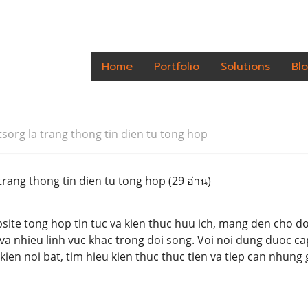
Home
Portfolio
Solutions
Bl
tsorg la trang thong tin dien tu tong hop
trang thong tin dien tu tong hop
(29 อ่าน)
ebsite tong hop tin tuc va kien thuc huu ich, mang den cho d
t va nhieu linh vuc khac trong doi song. Voi noi dung duoc 
 kien noi bat, tim hieu kien thuc thuc tien va tiep can nhun