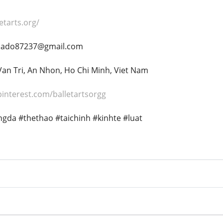
letarts.org/
cado87237@gmail.com
 Van Tri, An Nhon, Ho Chi Minh, Viet Nam
pinterest.com/balletartsorgg
ngda #thethao #taichinh #kinhte #luat