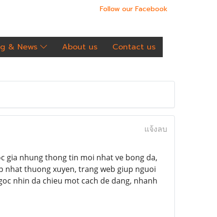
Follow our Facebook
og & News
About us
Contact us
แจ้งลบ
oc gia nhung thong tin moi nhat ve bong da,
cap nhat thuong xuyen, trang web giup nguoi
g goc nhin da chieu mot cach de dang, nhanh