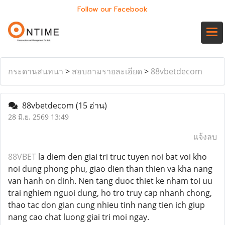
Follow our Facebook
กระดานสนทนา
>
สอบถามรายละเอียด
>
88vbetdecom
88vbetdecom
(15 อ่าน)
28 มิ.ย. 2569 13:49
แจ้งลบ
88VBET
la diem den giai tri truc tuyen noi bat voi kho
noi dung phong phu, giao dien than thien va kha nang
van hanh on dinh. Nen tang duoc thiet ke nham toi uu
trai nghiem nguoi dung, ho tro truy cap nhanh chong,
thao tac don gian cung nhieu tinh nang tien ich giup
nang cao chat luong giai tri moi ngay.