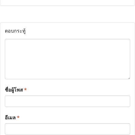
ตอบกระทู้
ชื่อผู้โพส
*
อีเมล
*