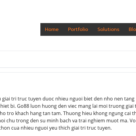
Home
Portfolio
Solutions
Bl
giai tri truc tuyen duoc nhieu nguoi biet den nho nen tang 
hiet bi. Go88 luon huong den viec mang lai moi truong giai tr
u ho tro khach hang tan tam. Thuong hieu khong ngung cai 
oi chu trong den su minh bach va trai nghiem muot ma. Vo
hon cua nhieu nguoi yeu thich giai tri truc tuyen.