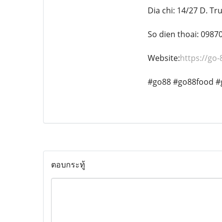
Dia chi: 14/27 D. T
So dien thoai: 0987
Website:
https://go
#go88 #go88food #
ตอบกระทู้