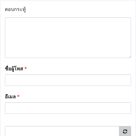
ตอบกระทู้
ชื่อผู้โพส
*
อีเมล
*