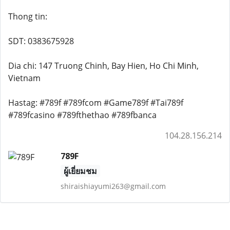
Thong tin:
SDT: 0383675928
Dia chi: 147 Truong Chinh, Bay Hien, Ho Chi Minh,
Vietnam
Hastag: #789f #789fcom #Game789f #Tai789f
#789fcasino #789fthethao #789fbanca
104.28.156.214
789F
ผู้เยี่ยมชม
shiraishiayumi263@gmail.com