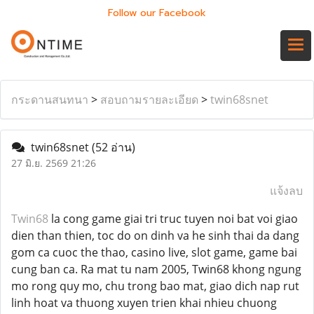
Follow our Facebook
กระดานสนทนา
>
สอบถามรายละเอียด
>
twin68snet
twin68snet
(52 อ่าน)
27 มิ.ย. 2569 21:26
แจ้งลบ
Twin68
la cong game giai tri truc tuyen noi bat voi giao
dien than thien, toc do on dinh va he sinh thai da dang
gom ca cuoc the thao, casino live, slot game, game bai
cung ban ca. Ra mat tu nam 2005, Twin68 khong ngung
mo rong quy mo, chu trong bao mat, giao dich nap rut
linh hoat va thuong xuyen trien khai nhieu chuong