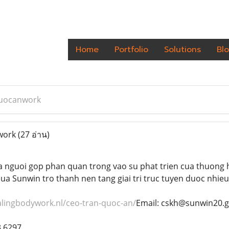
Home
Portfolio
Solutions
Bl
uocanwork
work
(27 อ่าน)
 nguoi gop phan quan trong vao su phat trien cua thuong h
dua Sunwin tro thanh nen tang giai tri truc tuyen duoc nhieu
alingbodywork.nl/ceo-tran-quoc-an/
Email: cskh@sunwin20.g
3 6297