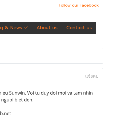
Follow our Facebook
og & News
About us
Contact us
แจ้งลบ
ieu Sunwin. Voi tu duy doi moi va tam nhin
 nguoi biet den.
b.net