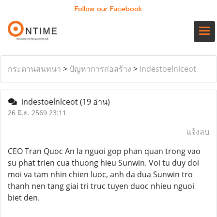
Follow our Facebook
กระดานสนทนา
>
ปัญหาการก่อสร้าง
>
indestoelnlceot
indestoelnlceot
(19 อ่าน)
26 มิ.ย. 2569 23:11
แจ้งลบ
CEO Tran Quoc An la nguoi gop phan quan trong vao
su phat trien cua thuong hieu Sunwin. Voi tu duy doi
moi va tam nhin chien luoc, anh da dua Sunwin tro
thanh nen tang giai tri truc tuyen duoc nhieu nguoi
biet den.