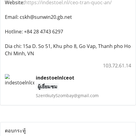
Website:
https://indestoel.nl/ceo-tran-quoc-an/
Email: cskh@sunwin20.gb.net
Hotline: +84 28 4743 6297
Dia chi: 15a D. So 51, Khu pho 8, Go Vap, Thanh pho Ho
Chi Minh, VN
103.72.61.14
indestoelnlceot
ผู้เยี่ยมชม
SzentkutySzombay@gmail.com
ตอบกระทู้