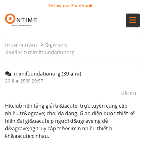
Follow our Facebook
กระดานสนทนา
>
ปัญหาการ
ก่อสร้าง
>
mimifoundationorg
mimifoundationorg
(39 อ่าน)
26 มิ.ย. 2569 20:57
แจ้งลบ
Hitclub nền tảng giải tr&iacute; trực tuyến cung cấp
nhiều tr&ograve; chơi đa dạng. Giao diện được thiết kế
hiện đại gi&uacute;p người d&ugrave;ng dễ
d&agrave;ng truy cập tr&ecirc;n nhiều thiết bị
kh&aacute;c nhau.