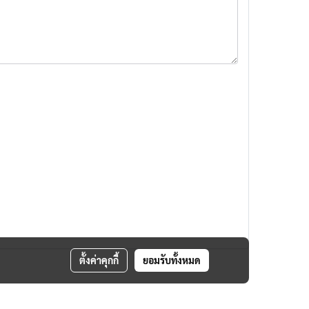
ตั้งค่าคุกกี้
ยอมรับทั้งหมด