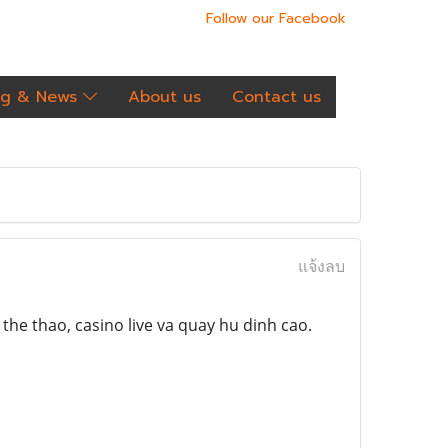
Follow our Facebook
og & News
About us
Contact us
แจ้งลบ
the thao, casino live va quay hu dinh cao.