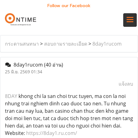
Follow our Facebook
กระดานสนทนา
>
สอบถามรายละเอียด
>
8day1rucom
8day1rucom
(40 อ่าน)
25 มิ.ย. 2569 01:34
แจ้งลบ
8DAY
khong chi la san choi truc tuyen, ma con la noi
nhung trai nghiem dinh cao duoc tao nen. Tu nhung
tran cau nay lua, ban casino chan thuc den kho game
doi moi lien tuc, tat ca duoc tich hop tren mot nen tang
hien dai, an toan va toi uu cho nguoi choi hien dai.
Website:
https://8day1.ru.com/