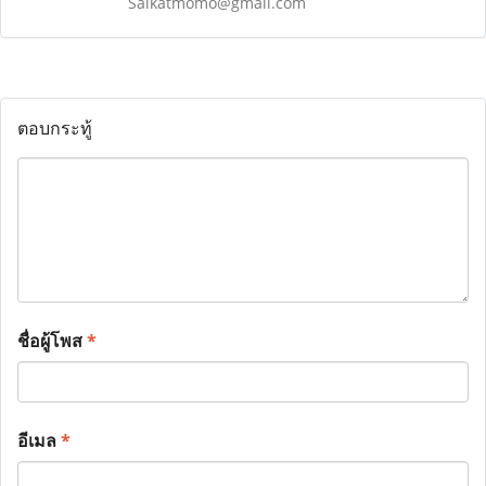
Saikatmomo@gmail.com
ตอบกระทู้
ชื่อผู้โพส
*
อีเมล
*