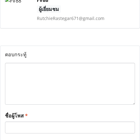
FV88
ผู้เยี่ยมชม
RutchieRastegar671@gmail.com
ตอบกระทู้
ชื่อผู้โพส
*