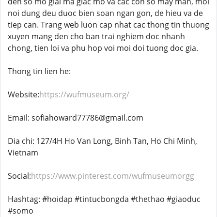
den so mo giai ma giac mo va cac con so may man, moi
noi dung deu duoc bien soan ngan gon, de hieu va de
tiep can. Trang web luon cap nhat cac thong tin thuong
xuyen mang den cho ban trai nghiem doc nhanh
chong, tien loi va phu hop voi moi doi tuong doc gia.
Thong tin lien he:
Website:
https://wufmuseum.org/
Email: sofiahoward77786@gmail.com
Dia chi: 127/4H Ho Van Long, Binh Tan, Ho Chi Minh,
Vietnam
Social:
https://www.pinterest.com/wufmuseumorgg
Hashtag: #hoidap #tintucbongda #thethao #giaoduc
#somo