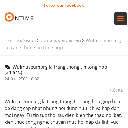
Follow our Facebook
กระดานสนทนา
>
สอบถามรายละเอียด
>
Wufmuseumorg
la trang thong tin tong hop
Wufmuseumorg la trang thong tin tong hop
(34 อ่าน)
24 มิ.ย. 2569 10:32
แจ้งลบ
Wufmuseum.org la trang thong tin tong hop giup ban
de dang cap nhat nhung noi dung huu ich va hap dan
moi ngay. Tu tin tuc thoi su, dien bien the thao noi bat,
kien thuc cong nghe, chuyen muc hoi dap da linh vuc