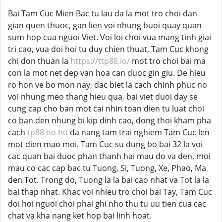
Bai Tam Cuc Mien Bac tu lau da la mot tro choi dan
gian quen thuoc, gan lien voi nhung buoi quay quan
sum hop cua nguoi Viet. Voi loi choi vua mang tinh giai
tri cao, vua doi hoi tu duy chien thuat, Tam Cuc khong
chi don thuan la
https://ttp88.io/
mot tro choi bai ma
con la mot net dep van hoa can duoc gin giu. De hieu
ro hon ve bo mon nay, dac biet la cach chinh phuc no
voi nhung meo thang hieu qua, bai viet duoi day se
cung cap cho ban mot cai nhin toan dien tu luat choi
co ban den nhung bi kip dinh cao, dong thoi kham pha
cach
tp88 no hu
da nang tam trai nghiem Tam Cuc len
mot dien mao moi. Tam Cuc su dung bo bai 32 la voi
cac quan bai duoc phan thanh hai mau do va den, moi
mau co cac cap bac tu Tuong, Si, Tuong, Xe, Phao, Ma
den Tot. Trong do, Tuong la la bai cao nhat va Tot la la
bai thap nhat. Khac voi nhieu tro choi bai Tay, Tam Cuc
doi hoi nguoi choi phai ghi nho thu tu uu tien cua cac
chat va kha nang ket hop bai linh hoat.