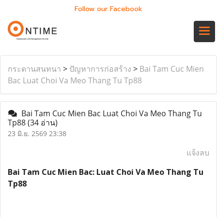
Follow our Facebook
กระดานสนทนา
>
ปัญหาการก่อสร้าง
>
Bai Tam Cuc Mien
Bac Luat Choi Va Meo Thang Tu Tp88
Bai Tam Cuc Mien Bac Luat Choi Va Meo Thang Tu
Tp88
(34 อ่าน)
23 มิ.ย. 2569 23:38
แจ้งลบ
Bai Tam Cuc Mien Bac: Luat Choi Va Meo Thang Tu
Tp88