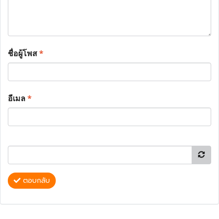
ชื่อผู้โพส
*
อีเมล
*
ตอบกลับ