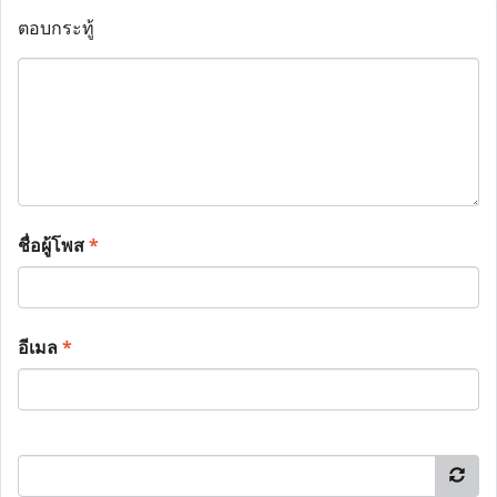
ตอบกระทู้
ชื่อผู้โพส
*
อีเมล
*