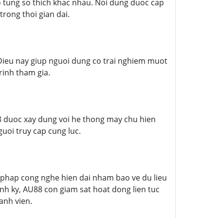
 tung so thich khac nhau. Noi dung duoc cap
rong thoi gian dai.
 Dieu nay giup nguoi dung co trai nghiem muot
rinh tham gia.
88 duoc xay dung voi he thong may chu hien
uoi truy cap cung luc.
 phap cong nghe hien dai nham bao ve du lieu
nh ky, AU88 con giam sat hoat dong lien tuc
anh vien.