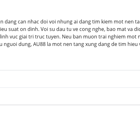
n dang can nhac doi voi nhung ai dang tim kiem mot nen tang
hieu suat on dinh. Voi su dau tu ve cong nghe, bao mat va di
linh vuc giai tri truc tuyen. Neu ban muon trai nghiem mot 
au nguoi dung, AU88 la mot nen tang xung dang de tim hieu 