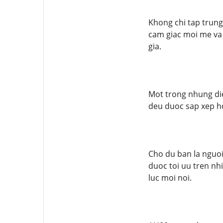
Khong chi tap trung
cam giac moi me va 
gia.
Mot trong nhung die
deu duoc sap xep ho
Cho du ban la nguoi
duoc toi uu tren nh
luc moi noi.