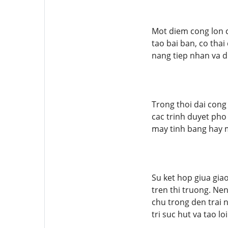
Mot diem cong lon c
tao bai ban, co tha
nang tiep nhan va d
Trong thoi dai cong
cac trinh duyet pho
may tinh bang hay m
Su ket hop giua gia
tren thi truong. Ne
chu trong den trai 
tri suc hut va tao l