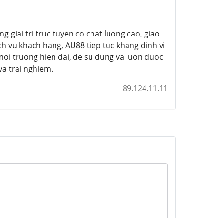
 giai tri truc tuyen co chat luong cao, giao
ch vu khach hang, AU88 tiep tuc khang dinh vi
moi truong hien dai, de su dung va luon duoc
va trai nghiem.
89.124.11.11