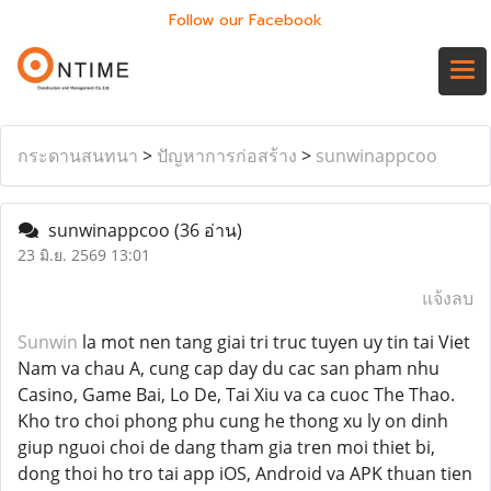
Follow our Facebook
กระดานสนทนา
>
ปัญหาการก่อสร้าง
>
sunwinappcoo
sunwinappcoo
(36 อ่าน)
23 มิ.ย. 2569 13:01
แจ้งลบ
Sunwin
la mot nen tang giai tri truc tuyen uy tin tai Viet
Nam va chau A, cung cap day du cac san pham nhu
Casino, Game Bai, Lo De, Tai Xiu va ca cuoc The Thao.
Kho tro choi phong phu cung he thong xu ly on dinh
giup nguoi choi de dang tham gia tren moi thiet bi,
dong thoi ho tro tai app iOS, Android va APK thuan tien