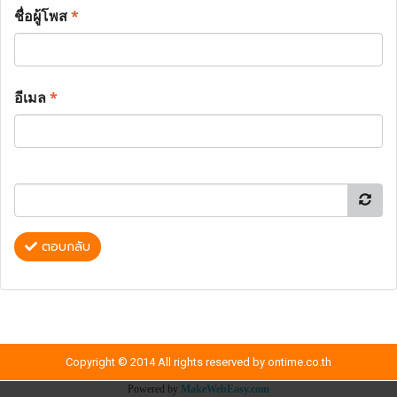
ชื่อผู้โพส
*
อีเมล
*
ตอบกลับ
Copyright © 2014 All rights reserved by ontime.co.th
Powered by
MakeWebEasy.com