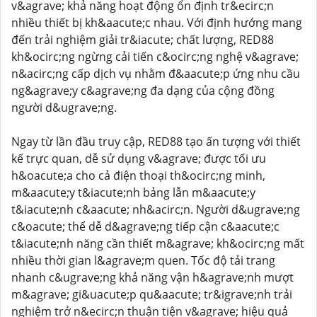
v&agrave; khả năng hoạt động ổn định tr&ecirc;n
nhiều thiết bị kh&aacute;c nhau. Với định hướng mang
đến trải nghiệm giải tr&iacute; chất lượng, RED88
kh&ocirc;ng ngừng cải tiến c&ocirc;ng nghệ v&agrave;
n&acirc;ng cấp dịch vụ nhằm đ&aacute;p ứng nhu cầu
ng&agrave;y c&agrave;ng đa dạng của cộng đồng
người d&ugrave;ng.
Ngay từ lần đầu truy cập, RED88 tạo ấn tượng với thiết
kế trực quan, dễ sử dụng v&agrave; được tối ưu
h&oacute;a cho cả điện thoại th&ocirc;ng minh,
m&aacute;y t&iacute;nh bảng lẫn m&aacute;y
t&iacute;nh c&aacute; nh&acirc;n. Người d&ugrave;ng
c&oacute; thể dễ d&agrave;ng tiếp cận c&aacute;c
t&iacute;nh năng cần thiết m&agrave; kh&ocirc;ng mất
nhiều thời gian l&agrave;m quen. Tốc độ tải trang
nhanh c&ugrave;ng khả năng vận h&agrave;nh mượt
m&agrave; gi&uacute;p qu&aacute; tr&igrave;nh trải
nghiệm trở n&ecirc;n thuận tiện v&agrave; hiệu quả