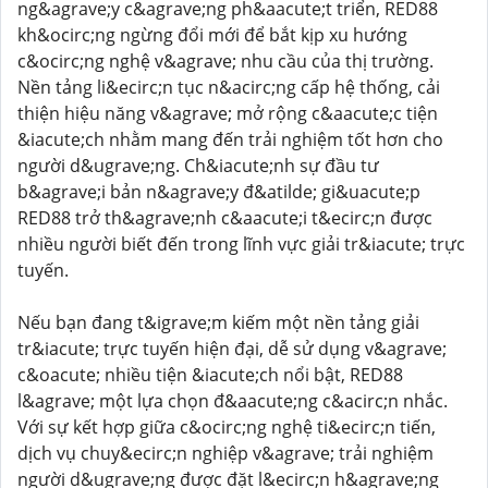
ng&agrave;y c&agrave;ng ph&aacute;t triển, RED88
kh&ocirc;ng ngừng đổi mới để bắt kịp xu hướng
c&ocirc;ng nghệ v&agrave; nhu cầu của thị trường.
Nền tảng li&ecirc;n tục n&acirc;ng cấp hệ thống, cải
thiện hiệu năng v&agrave; mở rộng c&aacute;c tiện
&iacute;ch nhằm mang đến trải nghiệm tốt hơn cho
người d&ugrave;ng. Ch&iacute;nh sự đầu tư
b&agrave;i bản n&agrave;y đ&atilde; gi&uacute;p
RED88 trở th&agrave;nh c&aacute;i t&ecirc;n được
nhiều người biết đến trong lĩnh vực giải tr&iacute; trực
tuyến.
Nếu bạn đang t&igrave;m kiếm một nền tảng giải
tr&iacute; trực tuyến hiện đại, dễ sử dụng v&agrave;
c&oacute; nhiều tiện &iacute;ch nổi bật, RED88
l&agrave; một lựa chọn đ&aacute;ng c&acirc;n nhắc.
Với sự kết hợp giữa c&ocirc;ng nghệ ti&ecirc;n tiến,
dịch vụ chuy&ecirc;n nghiệp v&agrave; trải nghiệm
người d&ugrave;ng được đặt l&ecirc;n h&agrave;ng