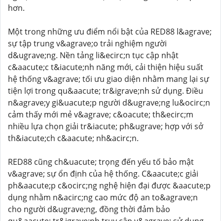
hơn.
Một trong những ưu điểm nổi bật của RED88 l&agrave;
sự tập trung v&agrave;o trải nghiệm người
d&ugrave;ng. Nền tảng li&ecirc;n tục cập nhật
c&aacute;c t&iacute;nh năng mới, cải thiện hiệu suất
hệ thống v&agrave; tối ưu giao diện nhằm mang lại sự
tiện lợi trong qu&aacute; tr&igrave;nh sử dụng. Điều
n&agrave;y gi&uacute;p người d&ugrave;ng lu&ocirc;n
cảm thấy mới mẻ v&agrave; c&oacute; th&ecirc;m
nhiều lựa chọn giải tr&iacute; ph&ugrave; hợp với sở
th&iacute;ch c&aacute; nh&acirc;n.
RED88 cũng ch&uacute; trọng đến yếu tố bảo mật
v&agrave; sự ổn định của hệ thống. C&aacute;c giải
ph&aacute;p c&ocirc;ng nghệ hiện đại được &aacute;p
dụng nhằm n&acirc;ng cao mức độ an to&agrave;n
cho người d&ugrave;ng, đồng thời đảm bảo