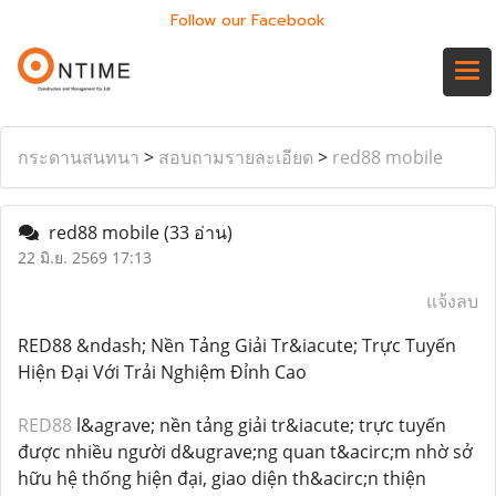
Follow our Facebook
กระดานสนทนา
>
สอบถามรายละเอียด
>
red88 mobile
red88 mobile
(33 อ่าน)
22 มิ.ย. 2569 17:13
แจ้งลบ
RED88 &ndash; Nền Tảng Giải Tr&iacute; Trực Tuyến
Hiện Đại Với Trải Nghiệm Đỉnh Cao
RED88
l&agrave; nền tảng giải tr&iacute; trực tuyến
được nhiều người d&ugrave;ng quan t&acirc;m nhờ sở
hữu hệ thống hiện đại, giao diện th&acirc;n thiện