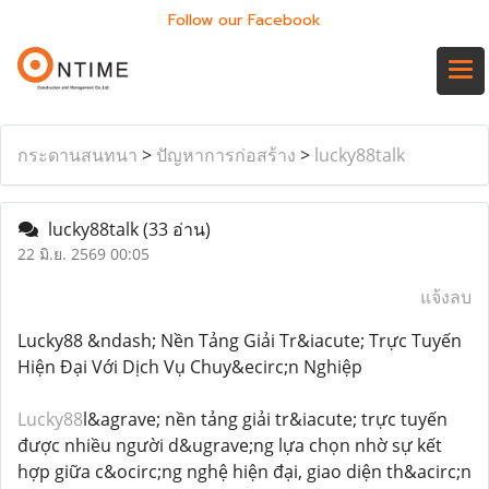
Follow our Facebook
กระดานสนทนา
>
ปัญหาการก่อสร้าง
>
lucky88talk
lucky88talk
(33 อ่าน)
22 มิ.ย. 2569 00:05
แจ้งลบ
Lucky88 &ndash; Nền Tảng Giải Tr&iacute; Trực Tuyến
Hiện Đại Với Dịch Vụ Chuy&ecirc;n Nghiệp
Lucky88
l&agrave; nền tảng giải tr&iacute; trực tuyến
được nhiều người d&ugrave;ng lựa chọn nhờ sự kết
hợp giữa c&ocirc;ng nghệ hiện đại, giao diện th&acirc;n