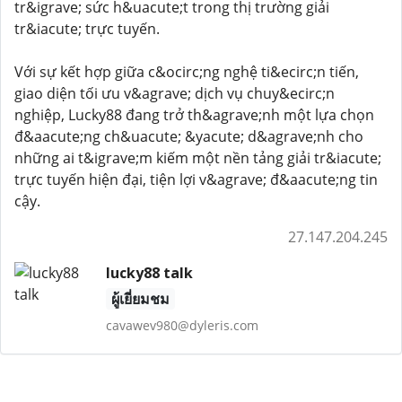
tr&igrave; sức h&uacute;t trong thị trường giải
tr&iacute; trực tuyến.
Với sự kết hợp giữa c&ocirc;ng nghệ ti&ecirc;n tiến,
giao diện tối ưu v&agrave; dịch vụ chuy&ecirc;n
nghiệp, Lucky88 đang trở th&agrave;nh một lựa chọn
đ&aacute;ng ch&uacute; &yacute; d&agrave;nh cho
những ai t&igrave;m kiếm một nền tảng giải tr&iacute;
trực tuyến hiện đại, tiện lợi v&agrave; đ&aacute;ng tin
cậy.
27.147.204.245
lucky88 talk
ผู้เยี่ยมชม
cavawev980@dyleris.com