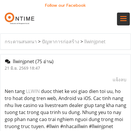
Follow our Facebook
กระดานสนทนา
>
ปัญหาการก่อสร้าง
>
llwinjpnet
llwinjpnet
(75 อ่าน)
21 มิ.ย. 2569 18:47
แจ้งลบ
Nen tang
LLWIN
duoc thiet ke voi giao dien toi uu, ho
tro hoat dong tren web, Android va iOS. Cac tinh nang
nhu live casino va livestream dealer giup tang kha nang
tuong tac trong qua trinh su dung. Nhung yeu to nay
gop phan nang cao trai nghiem nguoi dung trong moi
truong truc tuyen. #llwin #nhacaillwin #llwinjpnet