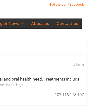
Follow our Facebook
og & News
About us
Contact us
แจ้งลบ
l and oral health need. Treatments include
entist fethiye
103.116.118.197