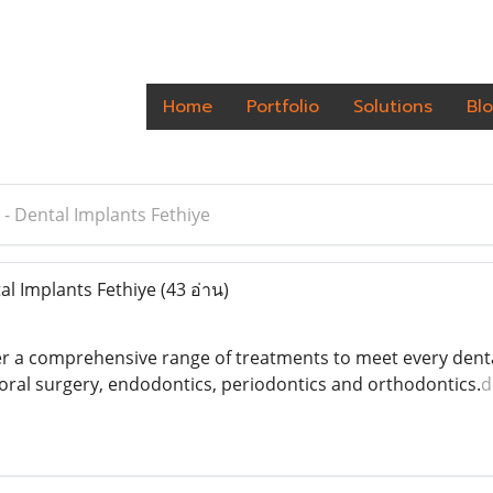
Home
Portfolio
Solutions
Bl
- Dental Implants Fethiye
l Implants Fethiye
(43 อ่าน)
r a comprehensive range of treatments to meet every denta
 oral surgery, endodontics, periodontics and orthodontics.
d