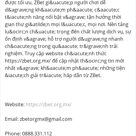
được tối ưu, ZBet gi&uacute;p người chơi dễ
d&agrave;ng kh&aacute;m ph&aacute; c&aacute;c
t&iacute;nh năng nổi bật v&agrave; tận hưởng thời
gian thư gi&atilde;n mọi l&uacute;c, mọi nơi. Nền tảng
lu&ocirc;n ch&uacute; trọng đến chất lượng dịch vụ, sự
ổn định v&agrave; hỗ trợ người d&ugrave;ng nhanh
ch&oacute;ng trong qu&aacute; tr&igrave;nh trải
nghiệm. Truy cập website ch&iacute;nh thức
https://zbet.org.mx/ để cập nhật th&ocirc;ng tin mới
nhất v&agrave; kh&aacute;m ph&aacute; những tiện
&iacute;ch giải tr&iacute; hấp dẫn từ ZBet.
Website:
https://zbet.org.mx/
Email: zbetorgmx@gmail.com
Phone: 0888.331.112