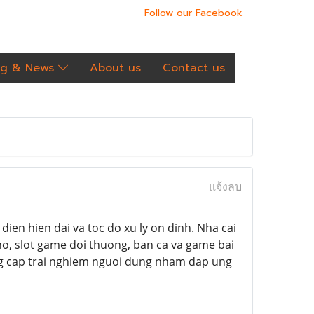
Follow our Facebook
og & News
About us
Contact us
แจ้งลบ
 dien hien dai va toc do xu ly on dinh. Nha cai
o, slot game doi thuong, ban ca va game bai
ng cap trai nghiem nguoi dung nham dap ung