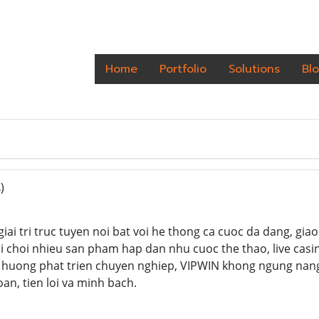
Home
Portfolio
Solutions
Bl
)
iai tri truc tuyen noi bat voi he thong ca cuoc da dang, giao
choi nhieu san pham hap dan nhu cuoc the thao, live casin
nh huong phat trien chuyen nghiep, VIPWIN khong ngung na
oan, tien loi va minh bach.