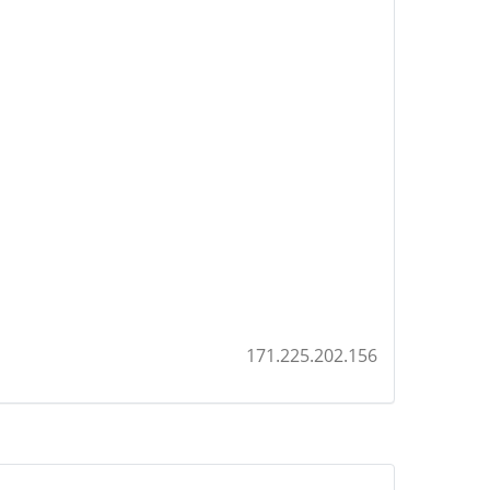
171.225.202.156