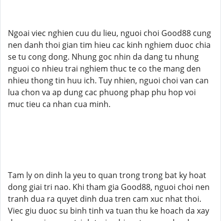
Ngoai viec nghien cuu du lieu, nguoi choi Good88 cung
nen danh thoi gian tim hieu cac kinh nghiem duoc chia
se tu cong dong. Nhung goc nhin da dang tu nhung
nguoi co nhieu trai nghiem thuc te co the mang den
nhieu thong tin huu ich. Tuy nhien, nguoi choi van can
lua chon va ap dung cac phuong phap phu hop voi
muc tieu ca nhan cua minh.
Tam ly on dinh la yeu to quan trong trong bat ky hoat
dong giai tri nao. Khi tham gia Good88, nguoi choi nen
tranh dua ra quyet dinh dua tren cam xuc nhat thoi.
Viec giu duoc su binh tinh va tuan thu ke hoach da xay