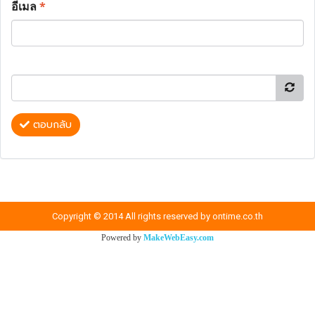
อีเมล
*
ตอบกลับ
Copyright © 2014 All rights reserved by ontime.co.th
Powered by
MakeWebEasy.com