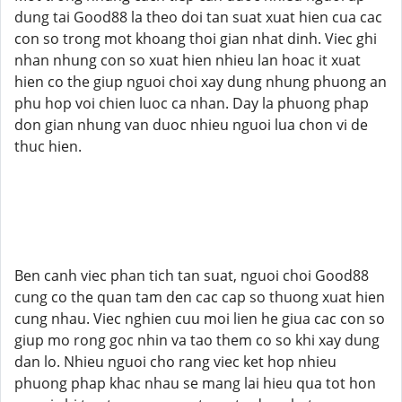
dung tai Good88 la theo doi tan suat xuat hien cua cac
con so trong mot khoang thoi gian nhat dinh. Viec ghi
nhan nhung con so xuat hien nhieu lan hoac it xuat
hien co the giup nguoi choi xay dung nhung phuong an
phu hop voi chien luoc ca nhan. Day la phuong phap
don gian nhung van duoc nhieu nguoi lua chon vi de
thuc hien.
Ben canh viec phan tich tan suat, nguoi choi Good88
cung co the quan tam den cac cap so thuong xuat hien
cung nhau. Viec nghien cuu moi lien he giua cac con so
giup mo rong goc nhin va tao them co so khi xay dung
dan lo. Nhieu nguoi cho rang viec ket hop nhieu
phuong phap khac nhau se mang lai hieu qua tot hon