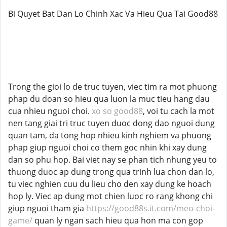
Bi Quyet Bat Dan Lo Chinh Xac Va Hieu Qua Tai Good88
Trong the gioi lo de truc tuyen, viec tim ra mot phuong
phap du doan so hieu qua luon la muc tieu hang dau
cua nhieu nguoi choi.
xo so good88
, voi tu cach la mot
nen tang giai tri truc tuyen duoc dong dao nguoi dung
quan tam, da tong hop nhieu kinh nghiem va phuong
phap giup nguoi choi co them goc nhin khi xay dung
dan so phu hop. Bai viet nay se phan tich nhung yeu to
thuong duoc ap dung trong qua trinh lua chon dan lo,
tu viec nghien cuu du lieu cho den xay dung ke hoach
hop ly. Viec ap dung mot chien luoc ro rang khong chi
giup nguoi tham gia
https://good88s.it.com/meo-choi-
game/
quan ly ngan sach hieu qua hon ma con gop