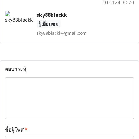
103.124.30.70
sky88blackk
ผู้เยี่ยมชม
sky88blackk@gmail.com
ตอบกระทู้
ชื่อผู้โพส
*