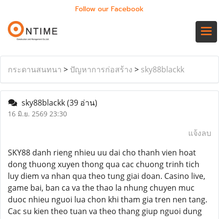
Follow our Facebook
กระดานสนทนา
>
ปัญหาการก่อสร้าง
>
sky88blackk
sky88blackk
(39 อ่าน)
16 มิ.ย. 2569 23:30
แจ้งลบ
SKY88 danh rieng nhieu uu dai cho thanh vien hoat
dong thuong xuyen thong qua cac chuong trinh tich
luy diem va nhan qua theo tung giai doan. Casino live,
game bai, ban ca va the thao la nhung chuyen muc
duoc nhieu nguoi lua chon khi tham gia tren nen tang.
Cac su kien theo tuan va theo thang giup nguoi dung