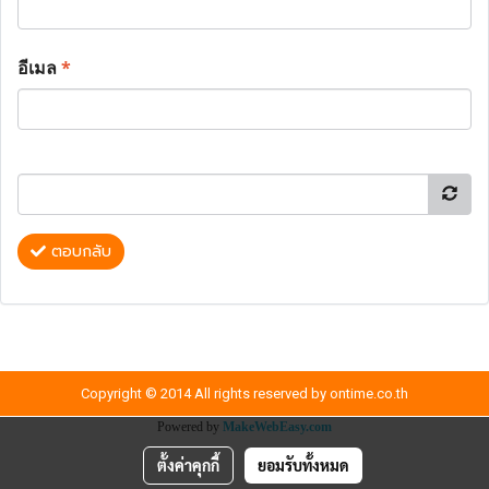
อีเมล
*
ตอบกลับ
Copyright © 2014 All rights reserved by ontime.co.th
Powered by
MakeWebEasy.com
ตั้งค่าคุกกี้
ยอมรับทั้งหมด