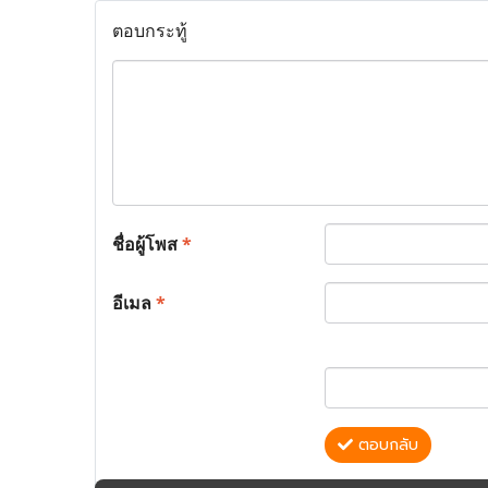
ตอบกระทู้
ชื่อผู้โพส
*
อีเมล
*
ตอบกลับ