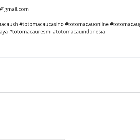
h@gmail.com
acaush #totomacaucasino #totomacauonline #totomacau
aya #totomacauresmi #totomacauindonesia