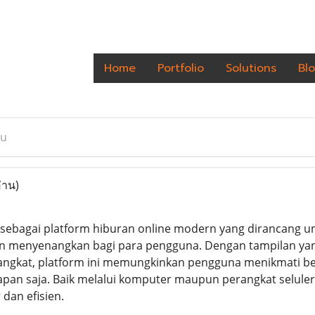
Home
Portfolio
Solutions
Bl
au
่าน)
 sebagai platform hiburan online modern yang dirancang
an menyenangkan bagi para pengguna. Dengan tampilan yang
angkat, platform ini memungkinkan pengguna menikmati be
apan saja. Baik melalui komputer maupun perangkat selu
 dan efisien.