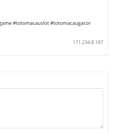
game #totomacauslot #totomacaugacor
171.234.8.187