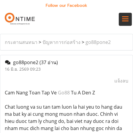
Follow our Facebook
กระดานสนทนา
>
ปัญหาการก่อสร้าง
>
go88pone2
go88pone2
(37 อ่าน)
16 มิ.ย. 2569 09:23
แจ้งลบ
Cam Nang Toan Tap Ve
Go88
Tu A Den Z
Chat luong va su tan tam luon la hai yeu to hang dau
ma bat ky ai cung mong muon nhan duoc. Chinh vi
hieu duoc tam ly chung do, bai viet nay duoc ra doi
nham muc dich mang lai cho ban nhung goc nhin da