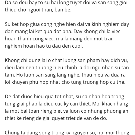
Da so deu bay to su hai long tuyet doi va san sang gioi
thieu cho nguoi than, ban be.
Su ket hop giua cong nghe hien dai va kinh nghiem day
dan mang lai ket qua dot pha. Day khong chi la viec
hoan thanh cong viec, ma la mang den mot trai
nghiem hoan hao tu dau den cuoi.
Khong chi dung lai o chat luong san pham hay dich vu,
dieu lam nen thuong hieu chinh la doi ngu nhan su tan
tam. Ho luon san sang lang nghe, thau hieu va dua ra
loi khuyen phu hop nhat cho tung truong hop cu the.
De dat duoc hieu qua tot nhat, su ca nhan hoa trong
tung giai phap la dieu cuc ky can thiet. Moi khach hang
la mot bai toan rieng biet va luon co nhung phuong an
thiet ke rieng de giai quyet triet de van de do.
Chung ta dang song trong ky nguyen so, noi moi thong