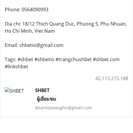
Phone: 0564090993
Dia chi: 18/12 Thich Quang Duc, Phuong 5, Phu Nhuan,
Ho Chi Minh, Viet Nam
Email: shbetio@gmail.com
Tags: #shbet #shbetio #trangchushbet #shbet.com
#linkshbet
42.113.215.188
SHBET
ผู้เยี่ยมชม
AbantoJavaughn@gmail.com