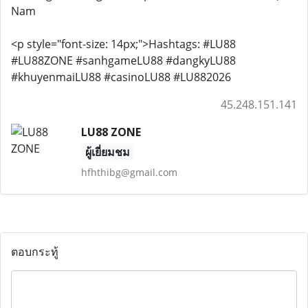
Nam
<p style="font-size: 14px;">Hashtags: #LU88
#LU88ZONE #sanhgameLU88 #dangkyLU88
#khuyenmaiLU88 #casinoLU88 #LU882026
45.248.151.141
LU88 ZONE
ผู้เยี่ยมชม
hfhthibg@gmail.com
ตอบกระทู้