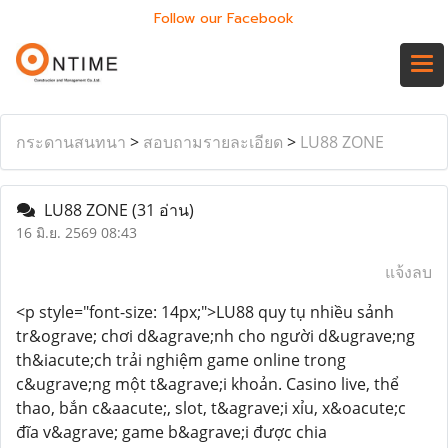
Follow our Facebook
กระดานสนทนา
>
สอบถามรายละเอียด
>
LU88 ZONE
LU88 ZONE
(31 อ่าน)
16 มิ.ย. 2569 08:43
แจ้งลบ
<p style="font-size: 14px;">LU88 quy tụ nhiều sảnh
tr&ograve; chơi d&agrave;nh cho người d&ugrave;ng
th&iacute;ch trải nghiệm game online trong
c&ugrave;ng một t&agrave;i khoản. Casino live, thể
thao, bắn c&aacute;, slot, t&agrave;i xỉu, x&oacute;c
đĩa v&agrave; game b&agrave;i được chia