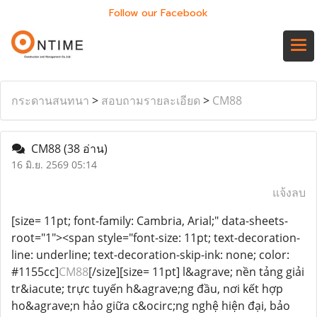
Follow our Facebook
กระดานสนทนา
>
สอบถามรายละเอียด
>
CM88
CM88
(38 อ่าน)
16 มิ.ย. 2569 05:14
แจ้งลบ
[size= 11pt; font-family: Cambria, Arial;" data-sheets-
root="1"><span style="font-size: 11pt; text-decoration-
line: underline; text-decoration-skip-ink: none; color:
#1155cc]
CM88
[/size][size= 11pt] l&agrave; nền tảng giải
tr&iacute; trực tuyến h&agrave;ng đầu, nơi kết hợp
ho&agrave;n hảo giữa c&ocirc;ng nghệ hiện đại, bảo