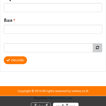
อีเมล
*
ตอบกลับ
Copyright © 2014 All rights reserved by ontime.co.th
Powered by
MakeWebEasy.com