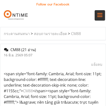
Follow our Facebook
กระดานสนทนา
>
สอบถามรายละเอียด
>
CM88
CM88
(21 อ่าน)
16 มิ.ย. 2569 05:07
แจ้งลบ
<span style="font-family: Cambria, Arial; font-size: 11pt;
background-color: #ffffff; text-decoration-line:
underline; text-decoration-skip-ink: none; color:
#1155cc;">
CM88
</span><span style="font-family:
Cambria, Arial; font-size: 11pt; background-color:
#ffffff;"> l&agrave; nền tảng giải tr&iacute; trực tuyến