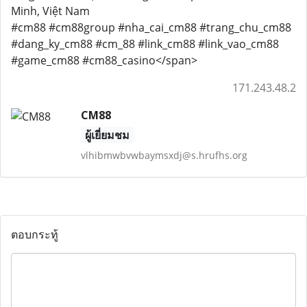
Minh, Việt Nam
#cm88 #cm88group #nha_cai_cm88 #trang_chu_cm88
#dang_ky_cm88 #cm_88 #link_cm88 #link_vao_cm88
#game_cm88 #cm88_casino</span>
171.243.48.2
CM88
ผู้เยี่ยมชม
vlhibmwbvwbaymsxdj@s.hrufhs.org
ตอบกระทู้