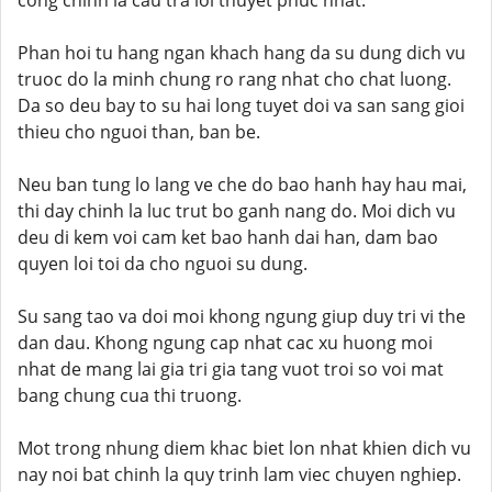
cong chinh la cau tra loi thuyet phuc nhat.
Phan hoi tu hang ngan khach hang da su dung dich vu
truoc do la minh chung ro rang nhat cho chat luong.
Da so deu bay to su hai long tuyet doi va san sang gioi
thieu cho nguoi than, ban be.
Neu ban tung lo lang ve che do bao hanh hay hau mai,
thi day chinh la luc trut bo ganh nang do. Moi dich vu
deu di kem voi cam ket bao hanh dai han, dam bao
quyen loi toi da cho nguoi su dung.
Su sang tao va doi moi khong ngung giup duy tri vi the
dan dau. Khong ngung cap nhat cac xu huong moi
nhat de mang lai gia tri gia tang vuot troi so voi mat
bang chung cua thi truong.
Mot trong nhung diem khac biet lon nhat khien dich vu
nay noi bat chinh la quy trinh lam viec chuyen nghiep.