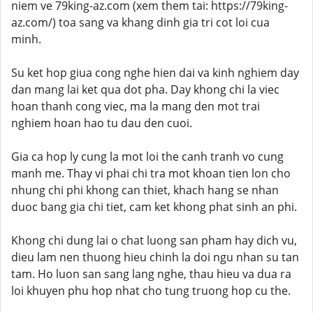
niem ve 79king-az.com (xem them tai: https://79king-
az.com/) toa sang va khang dinh gia tri cot loi cua
minh.
Su ket hop giua cong nghe hien dai va kinh nghiem day
dan mang lai ket qua dot pha. Day khong chi la viec
hoan thanh cong viec, ma la mang den mot trai
nghiem hoan hao tu dau den cuoi.
Gia ca hop ly cung la mot loi the canh tranh vo cung
manh me. Thay vi phai chi tra mot khoan tien lon cho
nhung chi phi khong can thiet, khach hang se nhan
duoc bang gia chi tiet, cam ket khong phat sinh an phi.
Khong chi dung lai o chat luong san pham hay dich vu,
dieu lam nen thuong hieu chinh la doi ngu nhan su tan
tam. Ho luon san sang lang nghe, thau hieu va dua ra
loi khuyen phu hop nhat cho tung truong hop cu the.