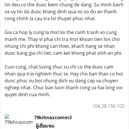
tin deu co the duoc kiem chung de dang. Su minh bach
va uy tin da duoc khang dinh qua vo so du an thanh
cong chinh la cau tra loi thuyet phuc nhat.
Gia ca hop ly cung la mot loi the canh tranh vo cung
manh me. Thay vi phai chi tra mot khoan tien lon cho
nhung chi phi khong can thiet, khach hang se nhan
duoc bang gia chi tiet, cam ket khong phat sinh an phi.
Cuoi cung, chat luong thuc su chi co the duoc cam
nhan qua trai nghiem thuc te. Hay cho ban than co hoi
duoc phuc vu boi nhung dich vu dang cap va chuyen
nghiep nhat. Chuc ban luon thanh cong va hai long voi
quyet dinh cua minh.
104.28.156.102
79kihnazcomm3
ผู้เยี่ยมชม