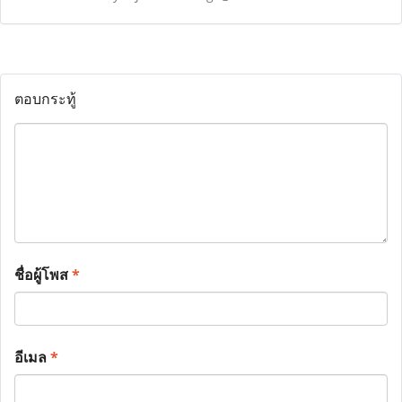
ตอบกระทู้
ชื่อผู้โพส
*
อีเมล
*