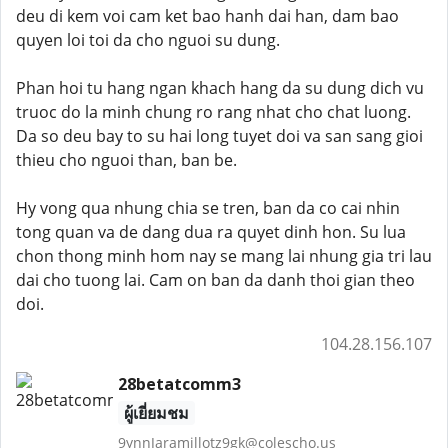
deu di kem voi cam ket bao hanh dai han, dam bao
quyen loi toi da cho nguoi su dung.
Phan hoi tu hang ngan khach hang da su dung dich vu
truoc do la minh chung ro rang nhat cho chat luong.
Da so deu bay to su hai long tuyet doi va san sang gioi
thieu cho nguoi than, ban be.
Hy vong qua nhung chia se tren, ban da co cai nhin
tong quan va de dang dua ra quyet dinh hon. Su lua
chon thong minh hom nay se mang lai nhung gia tri lau
dai cho tuong lai. Cam on ban da danh thoi gian theo
doi.
104.28.156.107
28betatcomm3
ผู้เยี่ยมชม
9ynnJaramillotz9gk@colescho.us