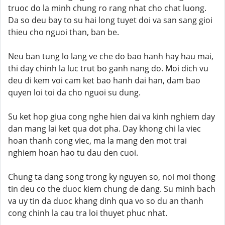
truoc do la minh chung ro rang nhat cho chat luong.
Da so deu bay to su hai long tuyet doi va san sang gioi
thieu cho nguoi than, ban be.
Neu ban tung lo lang ve che do bao hanh hay hau mai,
thi day chinh la luc trut bo ganh nang do. Moi dich vu
deu di kem voi cam ket bao hanh dai han, dam bao
quyen loi toi da cho nguoi su dung.
Su ket hop giua cong nghe hien dai va kinh nghiem day
dan mang lai ket qua dot pha. Day khong chi la viec
hoan thanh cong viec, ma la mang den mot trai
nghiem hoan hao tu dau den cuoi.
Chung ta dang song trong ky nguyen so, noi moi thong
tin deu co the duoc kiem chung de dang. Su minh bach
va uy tin da duoc khang dinh qua vo so du an thanh
cong chinh la cau tra loi thuyet phuc nhat.