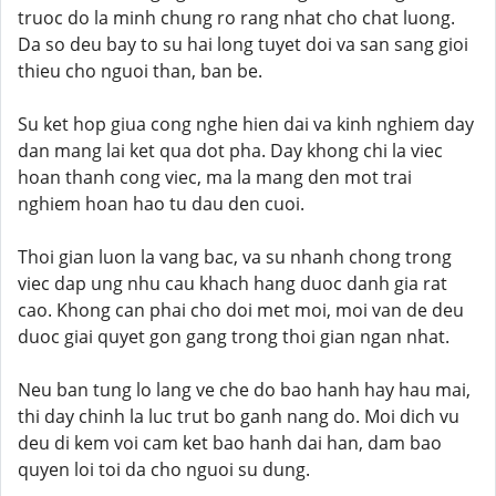
truoc do la minh chung ro rang nhat cho chat luong.
Da so deu bay to su hai long tuyet doi va san sang gioi
thieu cho nguoi than, ban be.
Su ket hop giua cong nghe hien dai va kinh nghiem day
dan mang lai ket qua dot pha. Day khong chi la viec
hoan thanh cong viec, ma la mang den mot trai
nghiem hoan hao tu dau den cuoi.
Thoi gian luon la vang bac, va su nhanh chong trong
viec dap ung nhu cau khach hang duoc danh gia rat
cao. Khong can phai cho doi met moi, moi van de deu
duoc giai quyet gon gang trong thoi gian ngan nhat.
Neu ban tung lo lang ve che do bao hanh hay hau mai,
thi day chinh la luc trut bo ganh nang do. Moi dich vu
deu di kem voi cam ket bao hanh dai han, dam bao
quyen loi toi da cho nguoi su dung.