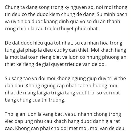
Chung ta dang song trong ky nguyen so, noi moi thong
tin deu co the duoc kiem chung de dang. Su minh bach
va uy tin da duoc khang dinh qua vo so du an thanh
cong chinh la cau tra loi thuyet phuc nhat.
De dat duoc hieu qua tot nhat, su ca nhan hoa trong
tung giai phap la dieu cuc ky can thiet. Moi khach hang
la mot bai toan rieng biet va luon co nhung phuong an
thiet ke rieng de giai quyet triet de van de do.
Su sang tao va doi moi khong ngung giup duy tri vi the
dan dau. Khong ngung cap nhat cac xu huong moi
nhat de mang lai gia tri gia tang vuot troi so voi mat
bang chung cua thi truong.
Thoi gian luon la vang bac, va su nhanh chong trong
viec dap ung nhu cau khach hang duoc danh gia rat
cao. Khong can phai cho doi met moi, moi van de deu