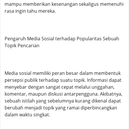
mampu memberikan kesenangan sekaligus memenuhi
rasa ingin tahu mereka.
Pengaruh Media Sosial terhadap Popularitas Sebuah
Topik Pencarian
Media sosial memiliki peran besar dalam membentuk
persepsi publik terhadap suatu topik. Informasi dapat
menyebar dengan sangat cepat melalui unggahan,
komentar, maupun diskusi antarpengguna. Akibatnya,
sebuah istilah yang sebelumnya kurang dikenal dapat
berubah menjadi topik yang ramai diperbincangkan
dalam waktu singkat.