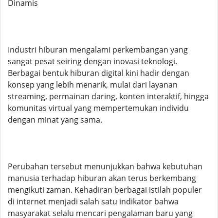
Dinamis
Industri hiburan mengalami perkembangan yang
sangat pesat seiring dengan inovasi teknologi.
Berbagai bentuk hiburan digital kini hadir dengan
konsep yang lebih menarik, mulai dari layanan
streaming, permainan daring, konten interaktif, hingga
komunitas virtual yang mempertemukan individu
dengan minat yang sama.
Perubahan tersebut menunjukkan bahwa kebutuhan
manusia terhadap hiburan akan terus berkembang
mengikuti zaman. Kehadiran berbagai istilah populer
di internet menjadi salah satu indikator bahwa
masyarakat selalu mencari pengalaman baru yang