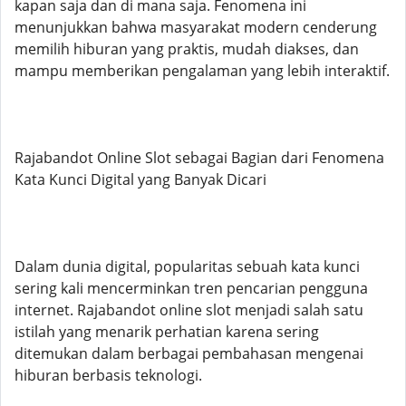
kapan saja dan di mana saja. Fenomena ini
menunjukkan bahwa masyarakat modern cenderung
memilih hiburan yang praktis, mudah diakses, dan
mampu memberikan pengalaman yang lebih interaktif.
Rajabandot Online Slot sebagai Bagian dari Fenomena
Kata Kunci Digital yang Banyak Dicari
Dalam dunia digital, popularitas sebuah kata kunci
sering kali mencerminkan tren pencarian pengguna
internet. Rajabandot online slot menjadi salah satu
istilah yang menarik perhatian karena sering
ditemukan dalam berbagai pembahasan mengenai
hiburan berbasis teknologi.