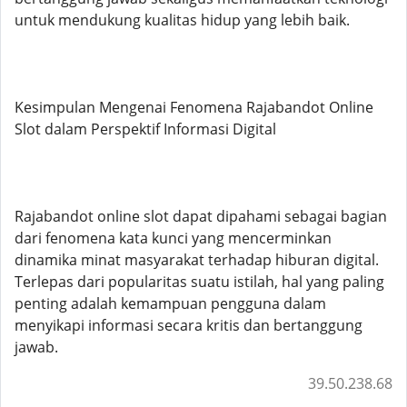
untuk mendukung kualitas hidup yang lebih baik.
Kesimpulan Mengenai Fenomena Rajabandot Online
Slot dalam Perspektif Informasi Digital
Rajabandot online slot dapat dipahami sebagai bagian
dari fenomena kata kunci yang mencerminkan
dinamika minat masyarakat terhadap hiburan digital.
Terlepas dari popularitas suatu istilah, hal yang paling
penting adalah kemampuan pengguna dalam
menyikapi informasi secara kritis dan bertanggung
jawab.
39.50.238.68