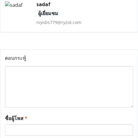
sadaf
ผู้เยี่ยมชม
niyidis779@ryzid.com
ตอบกระทู้
ชื่อผู้โพส
*