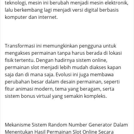
teknologi, mesin ini berubah menjadi mesin elektronik,
lalu berkembang lagi menjadi versi digital berbasis
komputer dan internet.
Transformasi ini memungkinkan pengguna untuk
mengakses permainan tanpa harus berada di lokasi
fisik tertentu. Dengan hadirnya sistem online,
permainan slot menjadi lebih mudah diakses kapan
saja dan di mana saja. Evolusi ini juga membawa
perubahan besar dalam desain permainan, seperti
fitur animasi modern, tema yang beragam, serta
sistem bonus virtual yang semakin kompleks.
Mekanisme Sistem Random Number Generator Dalam
Menentukan Hasil Permainan Slot Online Secara