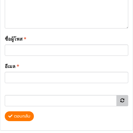
ชื่อผู้โพส
*
อีเมล
*
ตอบกลับ