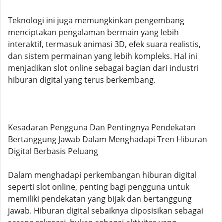
Teknologi ini juga memungkinkan pengembang
menciptakan pengalaman bermain yang lebih
interaktif, termasuk animasi 3D, efek suara realistis,
dan sistem permainan yang lebih kompleks. Hal ini
menjadikan slot online sebagai bagian dari industri
hiburan digital yang terus berkembang.
Kesadaran Pengguna Dan Pentingnya Pendekatan
Bertanggung Jawab Dalam Menghadapi Tren Hiburan
Digital Berbasis Peluang
Dalam menghadapi perkembangan hiburan digital
seperti slot online, penting bagi pengguna untuk
memiliki pendekatan yang bijak dan bertanggung
jawab. Hiburan digital sebaiknya diposisikan sebagai