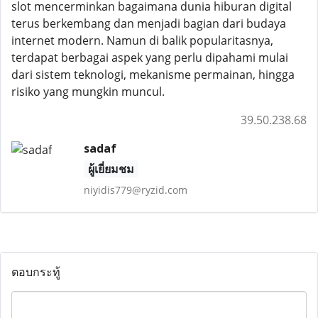
slot mencerminkan bagaimana dunia hiburan digital
terus berkembang dan menjadi bagian dari budaya
internet modern. Namun di balik popularitasnya,
terdapat berbagai aspek yang perlu dipahami mulai
dari sistem teknologi, mekanisme permainan, hingga
risiko yang mungkin muncul.
39.50.238.68
sadaf
ผู้เยี่ยมชม
niyidis779@ryzid.com
ตอบกระทู้