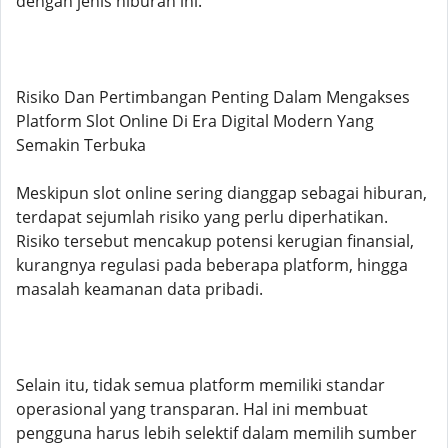
dengan jenis hiburan ini.
Risiko Dan Pertimbangan Penting Dalam Mengakses
Platform Slot Online Di Era Digital Modern Yang
Semakin Terbuka
Meskipun slot online sering dianggap sebagai hiburan,
terdapat sejumlah risiko yang perlu diperhatikan.
Risiko tersebut mencakup potensi kerugian finansial,
kurangnya regulasi pada beberapa platform, hingga
masalah keamanan data pribadi.
Selain itu, tidak semua platform memiliki standar
operasional yang transparan. Hal ini membuat
pengguna harus lebih selektif dalam memilih sumber