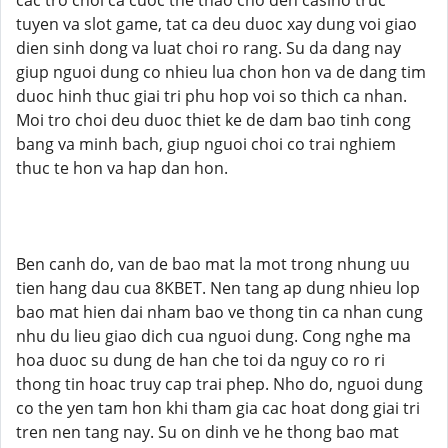
cac tro choi ca cuoc the thao cho den casino truc
tuyen va slot game, tat ca deu duoc xay dung voi giao
dien sinh dong va luat choi ro rang. Su da dang nay
giup nguoi dung co nhieu lua chon hon va de dang tim
duoc hinh thuc giai tri phu hop voi so thich ca nhan.
Moi tro choi deu duoc thiet ke de dam bao tinh cong
bang va minh bach, giup nguoi choi co trai nghiem
thuc te hon va hap dan hon.
Ben canh do, van de bao mat la mot trong nhung uu
tien hang dau cua 8KBET. Nen tang ap dung nhieu lop
bao mat hien dai nham bao ve thong tin ca nhan cung
nhu du lieu giao dich cua nguoi dung. Cong nghe ma
hoa duoc su dung de han che toi da nguy co ro ri
thong tin hoac truy cap trai phep. Nho do, nguoi dung
co the yen tam hon khi tham gia cac hoat dong giai tri
tren nen tang nay. Su on dinh ve he thong bao mat