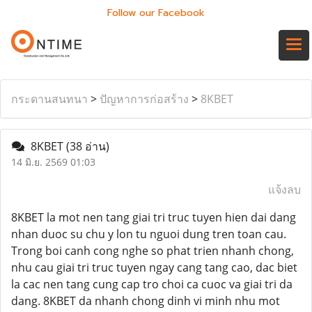
Follow our Facebook
กระดานสนทนา
>
ปัญหาการก่อสร้าง
>
8KBET
8KBET
(38 อ่าน)
14 มิ.ย. 2569 01:03
แจ้งลบ
8KBET la mot nen tang giai tri truc tuyen hien dai dang
nhan duoc su chu y lon tu nguoi dung tren toan cau.
Trong boi canh cong nghe so phat trien nhanh chong,
nhu cau giai tri truc tuyen ngay cang tang cao, dac biet
la cac nen tang cung cap tro choi ca cuoc va giai tri da
dang. 8KBET da nhanh chong dinh vi minh nhu mot