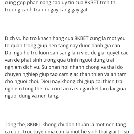
cung gop phan nang cao uy tin cua 8KBET tren thi
truong canh tranh ngay cang gay gat.
Dich vu ho tro khach hang cua 8KBET cung la mot yeu
to quan trong giup nen tang nay duoc danh gia cao.
Doi ngu ho tro luon san sang lam viec de giai quyet cac
van de phat sinh trong qua trinh nguoi dung trai
nghiem dich vu. Su phan hoi nhanh chong va thai do
chuyen nghiep giup tao cam giac than thien va an tam
cho nguoi choi. Dieu nay khong chi giup cai thien trai
nghiem tong the ma con tao ra su gan ket lau dai giua
nguoi dung va nen tang.
Tong the, 8KBET khong chi don thuan la mot nen tang
ca cuoc truc tuyen ma con la mot he sinh thai giai tri so