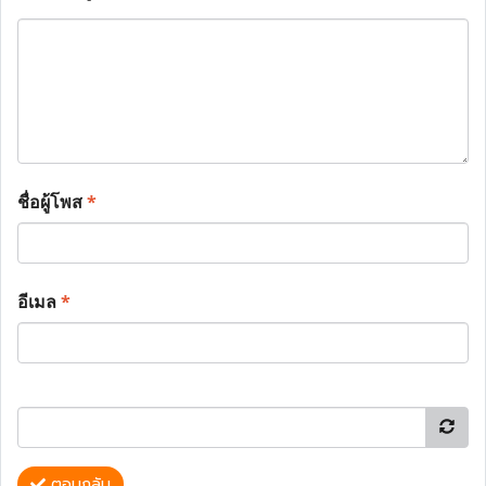
ชื่อผู้โพส
*
อีเมล
*
ตอบกลับ